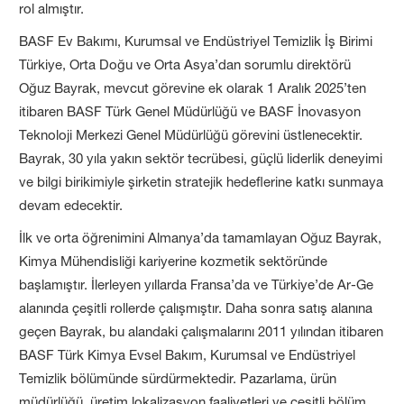
rol almıştır.​​​​​​​
BASF Ev Bakımı, Kurumsal ve Endüstriyel Temizlik İş Birimi
Türkiye, Orta Doğu ve Orta Asya’dan sorumlu direktörü
Oğuz Bayrak, mevcut görevine ek olarak 1 Aralık 2025’ten
itibaren BASF Türk Genel Müdürlüğü ve BASF İnovasyon
Teknoloji Merkezi Genel Müdürlüğü görevini üstlenecektir.
Bayrak, 30 yıla yakın sektör tecrübesi, güçlü liderlik deneyimi
ve bilgi birikimiyle şirketin stratejik hedeflerine katkı sunmaya
devam edecektir.
İlk ve orta öğrenimini Almanya’da tamamlayan Oğuz Bayrak,
Kimya Mühendisliği kariyerine kozmetik sektöründe
başlamıştır. İlerleyen yıllarda Fransa’da ve Türkiye’de Ar-Ge
alanında çeşitli rollerde çalışmıştır. Daha sonra satış alanına
geçen Bayrak, bu alandaki çalışmalarını 2011 yılından itibaren
BASF Türk Kimya Evsel Bakım, Kurumsal ve Endüstriyel
Temizlik bölümünde sürdürmektedir. Pazarlama, ürün
müdürlüğü, üretim lokalizasyon faaliyetleri ve çeşitli bölüm