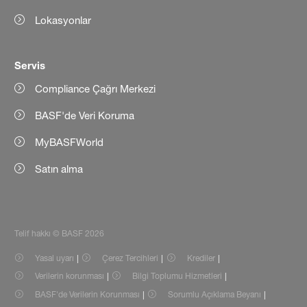
Lokasyonlar
Servis
Compliance Çağrı Merkezi
BASF'de Veri Koruma
MyBASFWorld
Satın alma
Telif hakkı © BASF 2026
Yasal uyarı
Çerez Tercihleri
Krediler
Verilerin korunması
Bilgi Toplumu Hizmetleri
BASF'de Verilerin Korunması
Sorumlu Açıklama Beyanı