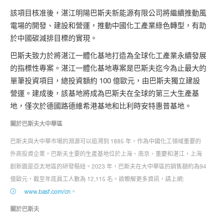
該項目核准後，湛江明陽巴斯夫新能源有限公司將繼續推動風
電場的開發、建設和營運，推動中國化工產業綠色轉型，有助
於中國碳減排目標的實現。
巴斯夫致力於將湛江一體化基地打造為全球化工產業永續發展
的指標性專案。湛江一體化基地專案是巴斯夫迄今為止最大的
單筆投資項目，總投資額約 100 億歐元，由巴斯夫獨立建設
營運。建成後，該基地將成為巴斯夫在全球的第三大生產基
地，僅次於德國路德維希港基地和比利時安特惠普基地。
關於巴斯夫大中華區
巴斯夫與大中華市場的淵源可以追溯到 1885 年，作為中國化工領域重要的
外商投資企業，巴斯夫主要的生產基地位於上海、南京、重慶和湛江，上海
創新園是亞太地區的研發樞紐。2023 年，巴斯夫在大中華區的銷售額約為94
億歐元，截至年底員工人數為 12,115 名。欲瞭解更多資訊，請上網:
www.basf.com/cn
。
關於巴斯夫