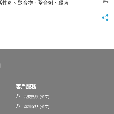
活性劑、聚合物、螯合劑、殺菌
客戶服務
合規熱綫 (英文)
資料保護 (英文)