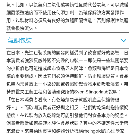
氣。比如，以氮氣和二氧化碳等惰性氣體代替氧氣，可以減緩
細菌繁殖速度而不使用任何添加劑。為確保解決方案發揮作
用，包裝材料必須具有良好的氣體阻隔性能。否則保護性氣體
就會很快流失。
氣調包裝
在日本，先進包裝系統的開發同樣受到了飲食偏好的影響。日
本消費者強烈反感外觀不完整的包裝——即使是一些無關緊要
的小折痕也可能造成超市食品乏人問津。魚類和海鮮是日本食
譜的重要組成，因此它們必須保持新鮮、防止腐壞變質。食品
包裝內常會放上一小袋矽膠或者澱粉聚合物用於吸收濕氣。弗
勞恩霍夫工藝工程和包裝研究所的Sven Sängerlaub說明：
「在日本消費者看來，有乾燥劑袋子就說明產品保護得很
好。」。而歐洲消費者正好與之相反，他們對乾燥劑抱持懷疑
態度，在包裝內放入乾燥劑可能引發他們對食品本身的疑慮。
消費者應當如何準確地評估食品狀態？其中的不確定性常常帶
來浪費。來自德國市場和媒體分析機構rheingold的心理學家