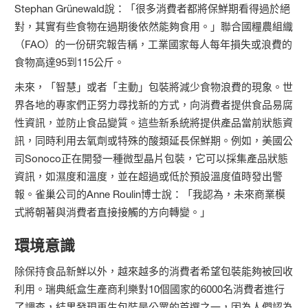
Stephan Grünewald說：「很多消費者都將保鮮期看得過於絕
對，其實有些食物在過期後依然能夠食用。」聯合國糧農組織
（FAO）的一份研究報告稱，工業國家每人每年損失或浪費的
食物高達95到115公斤。
未來，「智慧」或者「主動」包裝將減少食物浪費的現象。世
界各地的專家們正努力尋找新的方式，向消費者提供食品易腐
性資訊，並防止食品變質。這些新系統將提供產品當前狀態資
訊，同時利用去氧劑或特殊的酸類延長保鮮期。例如，美國公
司Sonoco正在開發一種微型晶片包裝，它可以採集產品狀態
資訊，如濕度和溫度，並在超過或低於預設溫度值時發出警
報。雀巢公司的Anne Roulin博士說：「我認為，未來商業模
式將朝著與消費者直接接觸的方向轉變。」
環境意識
除保持食品新鮮以外，越來越多的消費者希望包裝能夠被回收
利用。瑞典紙盒生產商利樂對10個國家的6000名消費者進行
了調查，結果發現再生包裝是公眾的首選之一，因為人們認為