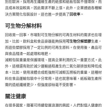
別在歐洲，採用再生纖維生產的紙張和紙板包裝不僅環保，而
且成本效益較高，因此需求不斷上漲。此外，企業通過各種解
決方案簡化包裝設計，這也進一步提高了
回收率
。
可生物分解材料
回收是一回事，市場對可生物分解的可再生材料的需求也在增
加。比如，飲料盒和食品容器能夠採用
可生物分解塑膠
生產，
而這些塑膠採用了一定比例的可再生原料。在使用後，產品可
與食品殘渣一起處理和堆肥。
減輕包裝重量是保護環境、提高企業利潤的又一重要方式。此
外，這樣還有助於減少運輸過程產生的二氧化碳排放和降低成
本。比如，使用液體合成乾強劑可減輕瓦楞板的重量，這種材
料在食品運輸包裝中十分常用。這也就意味著，紙板箱生產所
需的造紙纖維更少，但強度卻絲毫不受影響。
關注健康
在很多國家，隨著可持續發展浪潮的興起，人們對個人健康的