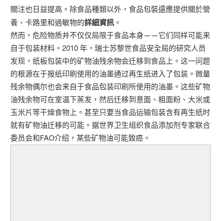
關注也日益提高。除食品種類以外，食品包裝還應提供關於營
養、卡路里和過敏物的
詳細資訊
。
然而，危险物质并不仅仅局限于食品本身——它们同样可能来
自于包装材料。2010 年，瑞士苏黎世食品安全局的研究人员
发现，纸板包装中的矿物油残余物会迁移到食品上。这一问题
的根源在于报纸印刷使用的油墨通过再生纸进入了包装。微量
残余物偶尔也会来自于食品包装印刷所使用的油墨。这些矿物
油残余物可在室温下蒸发，然后迁移到意面、粗面粉、大米或
玉米片等干燥食物上。甚至只要当食品运输包装含有再生纸时
就有矿物油迁移的可能。据世界卫生组织食品添加剂专家联合
委员会和FAO介绍，某些矿物油可能致癌。