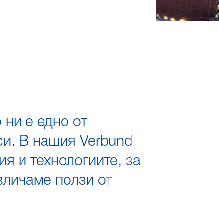
 ни е едно от
си. В нашия Verbund
я и технологиите, за
вличаме ползи от