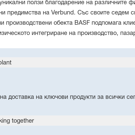
уникални ползи благодарение на различните фи
ни предимства на Verbund. Със своите седем с
и производствени обекта BASF подпомага клие
изическото интегриране на производство, паза
а доставка на ключови продукти за всички сег