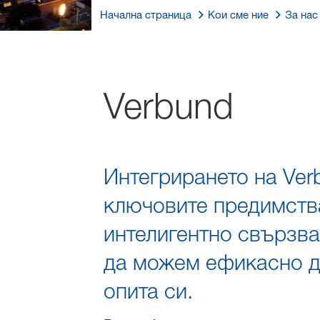
Начална страница
Кои сме ние
За нас
Verbund
Интегрирането на Ver
ключовите предимства
интелигентно свързва
да можем ефикасно да
опита си.