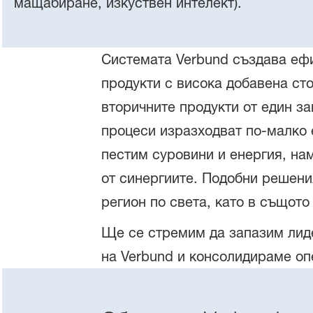
мащабиране, изкуствен интелект).
Системата Verbund създава ефи
продукти с висока добавена ст
вторичните продукти от един за
процеси изразходват по-малко 
пестим суровини и енергия, на
от синергиите. Подобни решени
регион по света, като в същото
Ще се стремим да запазим лиде
на Verbund и консолидираме оп