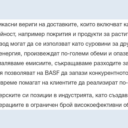
касни вериги на доставките, които включват ка
ойност, например покрития и продукти за расти
вод могат да се използват като суровини за др
енергия, произвеждат по-големи обеми и опазв
маляваме емисиите, съкращаваме разходите за
я позволяват на BASF да запази конкурентното
 време помагат на клиентите да реализират по
рските си позиции в индустрията, като създа
ерациите в ограничен брой високоефективни о