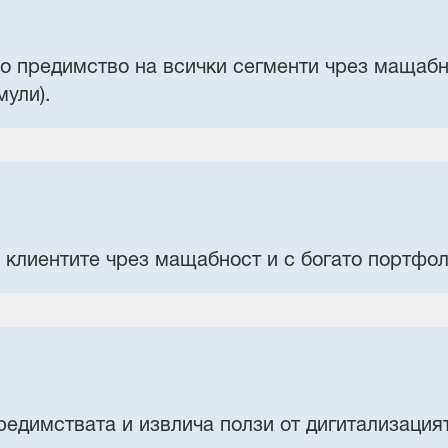
о предимство на всички сегменти чрез мащабно
мули).
клиентите чрез мащабност и с богато портфол
редимствата и извлича ползи от дигитализация