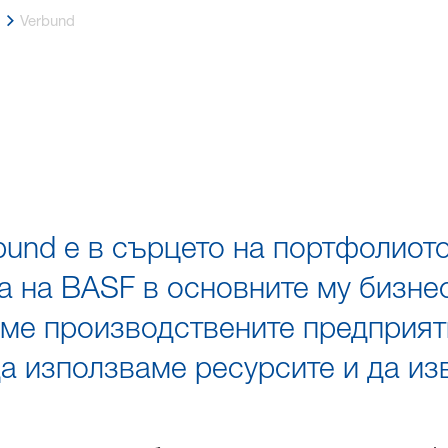
Verbund
bund е в сърцето на портфолиото
 на BASF в основните му бизне
ме производствените предприяти
 използваме ресурсите и да из