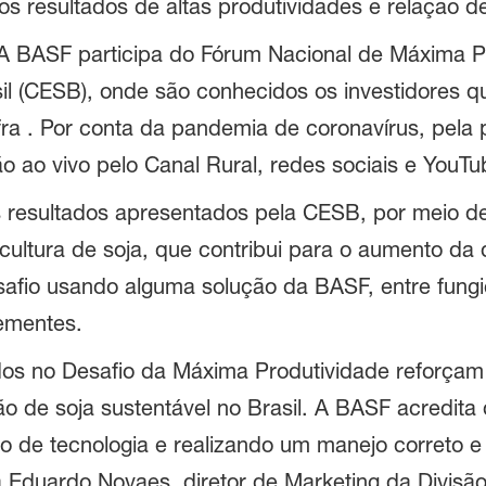
s resultados de altas produtividades e relação de
 A BASF participa do Fórum Nacional de Máxima P
sil (CESB), onde são conhecidos os investidores q
fra . Por conta da pandemia de coronavírus, pela 
o ao vivo pelo Canal Rural, redes sociais e YouTu
 resultados apresentados pela CESB, por meio de 
cultura de soja, que contribui para o aumento da 
afio usando alguma solução da BASF, entre fungici
ementes.
ados no Desafio da Máxima Produtividade reforç
de soja sustentável no Brasil. A BASF acredita 
 de tecnologia e realizando um manejo correto e e
ta Eduardo Novaes, diretor de Marketing da Divisã