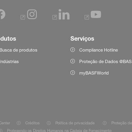
odutos
Serviços
Busca de produtos
Compliance Hotline
Indústrias
Proteção de Dados @BAS
myBASFWorld
Center
Créditos
Política de privacidade
Proteção d
Protegendo os Direitos Humanos na Cadeia de Fornecimento