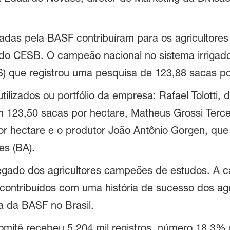
iadas pela BASF contribuíram para os agricultores
o do CESB. O campeão nacional no sistema irrigado
RS) que registrou uma pesquisa de 123,88 sacas po
lizados ou portfólio da empresa: Rafael Tolotti, d
 123,50 sacas por hectare, Matheus Grossi Tercei
r hectare e o produtor João Antônio Gorgen, que 
ves (BA).
egado dos agricultores campeões de estudos. A c
 contribuídos com uma história de sucesso dos agr
a da BASF no Brasil.
omitê recebeu 5.204 mil registros, número 18,3% 