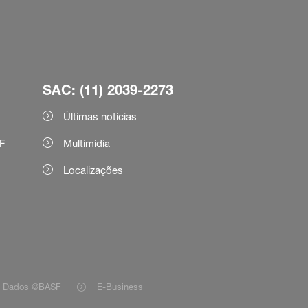
SAC: (11) 2039-2273
Últimas notícias
F
Multimídia
Localizações
e Dados @BASF
E-Business