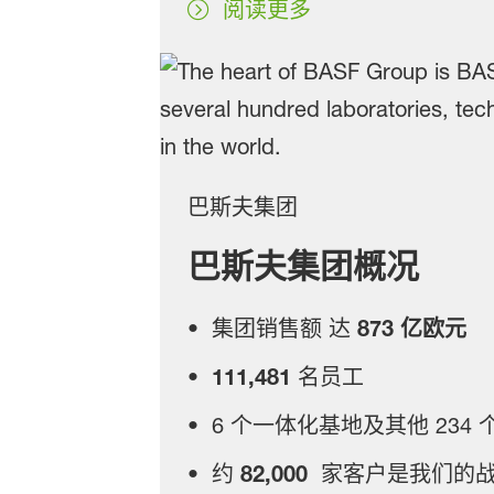
阅读更多
巴斯夫集团
巴斯夫集团概况
• 集团销售额 达
873 亿欧元
•
111,481
名员工
• 6 个一体化基地及其他 23
• 约
82,000
家客户是我们的