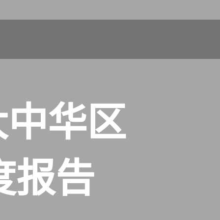
大中华区
展
集团
年度报告