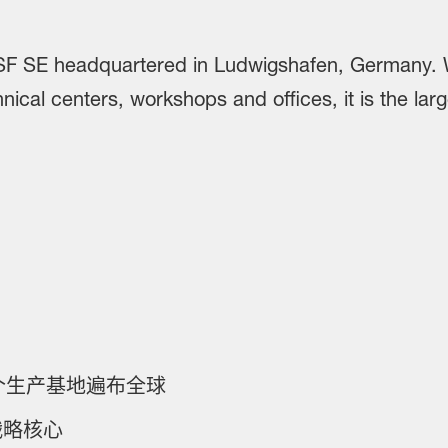
4 个生产基地遍布全球
战略核心