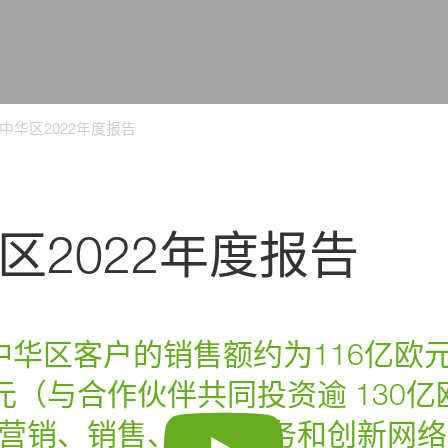
中华区2022年度报告
区2022年度报告
大中华区客户的销售额约为116亿
欧元（与合作伙伴共同投资逾 130
营销、销售、技术服务和创新网