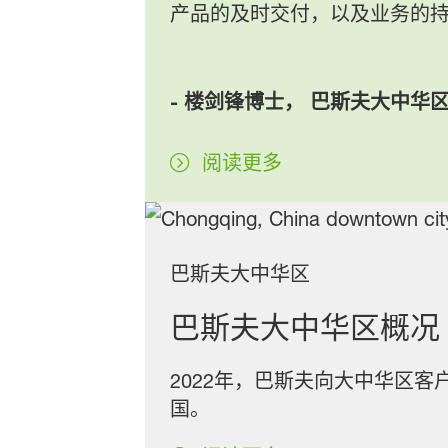
产品的及时交付，以及业务的持
- 楼剑锋博士， 巴斯夫大中华
阅读更多
巴斯夫大中华区
巴斯夫大中华区概况
2022年，巴斯夫向大中华区
国。