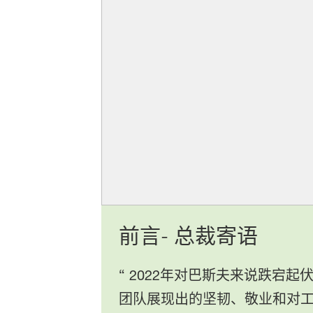
前言- 总裁寄语
“ 2022年对巴斯夫来说跌
团队展现出的坚韧、敬业和对