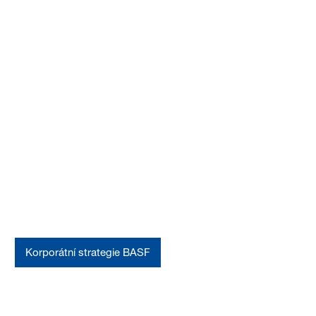
Kdo jsme
Naše cesta vpřed
Korporátní strategie BASF