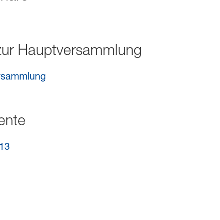
 zur Hauptversammlung
ersammlung
ente
013