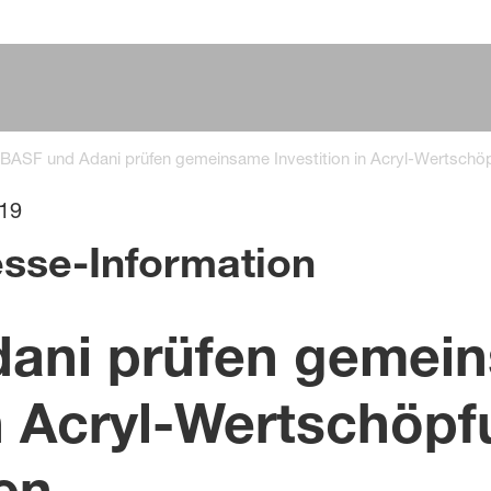
BASF und Adani prüfen gemeinsame Investition in Acryl-Wertschöp
019
sse-Information
ani prüfen gemei
in Acryl-Wertschöpf
en