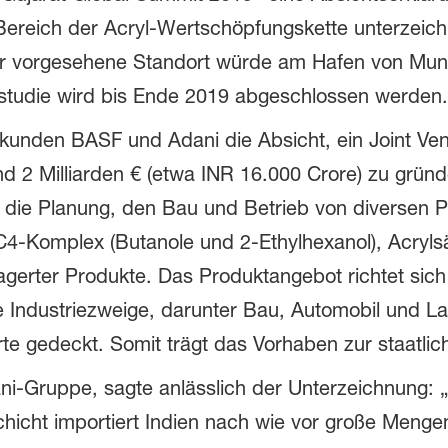
ereich der Acryl-Wertschöpfungskette unterzeichn
 Der vorgesehene Standort würde am Hafen von Mu
sstudie wird bis Ende 2019 abgeschlossen werden.
unden BASF und Adani die Absicht, ein Joint Vent
 2 Milliarden € (etwa INR 16.000 Crore) zu gründ
st die Planung, den Bau und Betrieb von diversen P
-Komplex (Butanole und 2-Ethylhexanol), Acrylsäu
agerter Produkte. Das Produktangebot richtet sic
le Industriezweige, darunter Bau, Automobil und L
e gedeckt. Somit trägt das Vorhaben zur staatliche
i-Gruppe, sagte anlässlich der Unterzeichnung: „
hicht importiert Indien nach wie vor große Menge