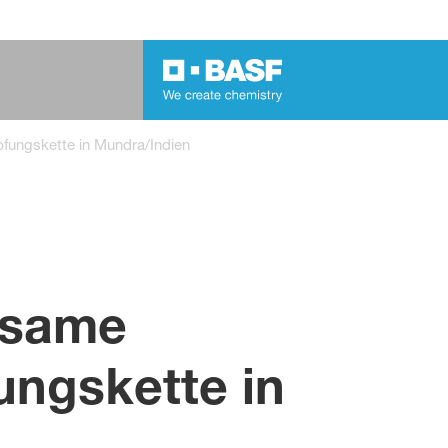
fungskette in Mundra/Indien
nsame
ungskette in