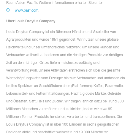
Raum Asien-Pazifik. Weitere Informationen erhalten Sie unter
www.basf.com
.
Über Louis Dreyfus Company
Louis Dreyfus Company ist ein führender Händler und Verarbeiter von
Agrarprodukten und wurde 1851 gegründet. Wir nutzen unsere globale
Reichweite und unser umfangreiches Netzwerk, um unsere Kunden und
Verbraucher weltweit zu bedienen und die richtigen Produkte zur richtigen
Zeit an den richtigen Ort zu liefern – sicher, zuverlässig und
verantwortungsvoll. Unsere Aktivitäten erstrecken sich über die gesamte
Wertschöpfungskette vom Erzeuger bis zum Verbraucher und umfassen ein
breites Spektrum an Geschäftsbereichen (Plattformen): Kaffee, Baumwolle,
Lebensmittel- und Futtermittellösungen, Fracht, globale Märkte, Getreide
und Ölsaaten, Saft, Reis und Zucker. Wir tragen jährlich dazu bei, rund 500
Millionen Menschen zu ernähren und zu kleiden, indem wir etwa 95
Millionen Tonnen Produkte herstellen, verarbeiten und transportieren. Die
Louis Dreyfus Company ist in über 100 Ländern in sechs geografischen
Regionen aktiv und beschäftigt weltweit rund 19.000 Mitarbeiter.