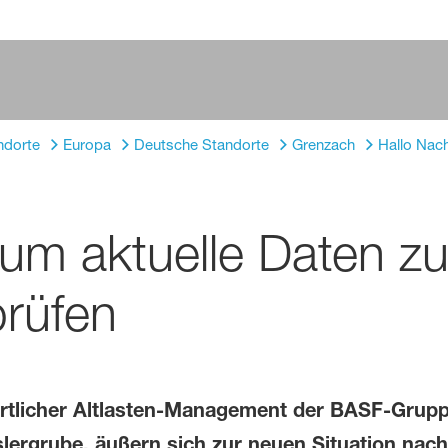
ndorte
Europa
Deutsche Standorte
Grenzach
Hallo Nac
um aktuelle Daten z
prüfen
rtlicher Altlasten-Management der BASF-Grupp
slergrube, äußern sich zur neuen Situation nach