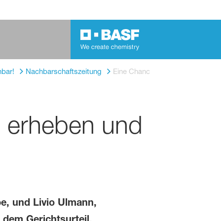
hbar!
Nachbarschaftszeitung
Eine Chance, um aktuelle Daten 
u erheben und
e, und Livio Ulmann,
 dem Gerichtsurteil.