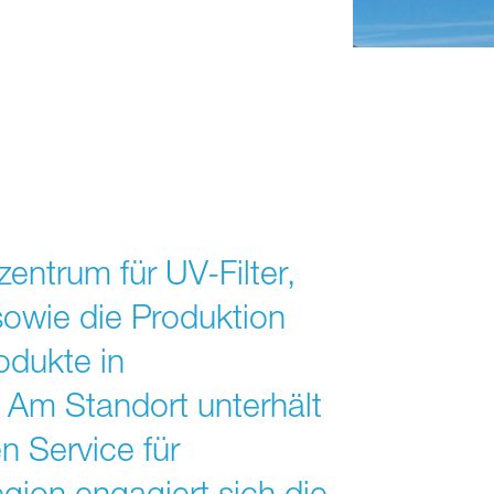
ntrum für UV-Filter,
sowie die Produktion
odukte in
Am Standort unterhält
 Service für
egion engagiert sich die