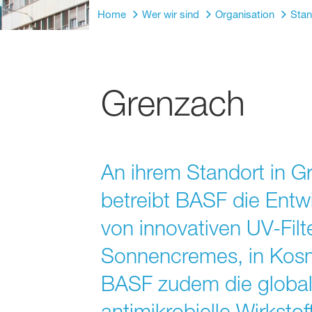
Home
Wer wir sind
Organisation
Stan
Grenzach
An ihrem Standort in G
betreibt BASF die Entw
von innovativen UV-Fil
Sonnencremes, in Kosm
BASF zudem die global
antimikrobielle Wirkstof