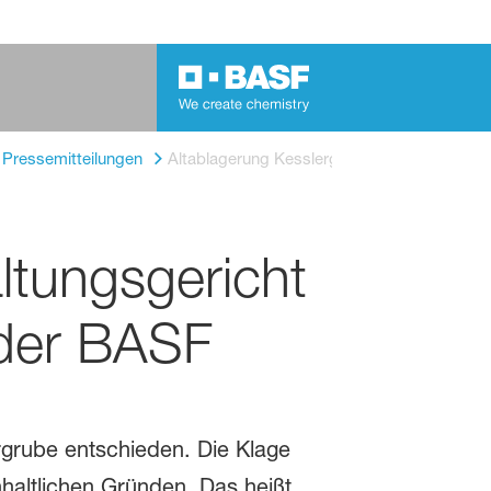
Pressemitteilungen
Altablagerung Kesslergrube: Verwaltungsger
ltungsgericht
 der BASF
rgrube entschieden. Die Klage
haltlichen Gründen. Das heißt,