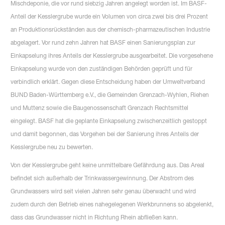
Mischdeponie, die vor rund siebzig Jahren angelegt worden ist. Im BASF-
Anteil der Kesslergrube wurde ein Volumen von circa zwei bis drei Prozent
an Produktionsrückständen aus der chemisch-pharmazeutischen Industrie
abgelagert. Vor rund zehn Jahren hat BASF einen Sanierungsplan zur
Einkapselung ihres Anteils der Kesslergrube ausgearbeitet. Die vorgesehene
Einkapselung wurde von den zuständigen Behörden geprüft und für
verbindlich erklärt. Gegen diese Entscheidung haben der Umweltverband
BUND Baden-Württemberg e.V., die Gemeinden Grenzach-Wyhlen, Riehen
und Muttenz sowie die Baugenossenschaft Grenzach Rechtsmittel
eingelegt. BASF hat die geplante Einkapselung zwischenzeitlich gestoppt
und damit begonnen, das Vorgehen bei der Sanierung ihres Anteils der
Kesslergrube neu zu bewerten.
Von der Kesslergrube geht keine unmittelbare Gefährdung aus. Das Areal
befindet sich außerhalb der Trinkwassergewinnung. Der Abstrom des
Grundwassers wird seit vielen Jahren sehr genau überwacht und wird
zudem durch den Betrieb eines nahegelegenen Werkbrunnens so abgelenkt,
dass das Grundwasser nicht in Richtung Rhein abfließen kann.