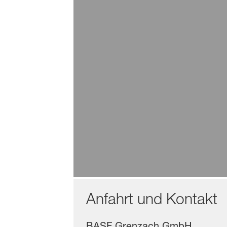
entwickelt. Seit 2009 ist das Wer
Mehr
ISO-Zertifikate / Unte
Qualitätspolitik
Energiemanagement (ISO 50
Energiepolitik
Anfahrt und Kontakt
BASF Grenzach GmbH