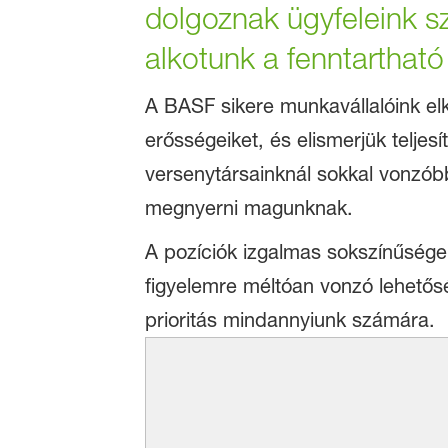
dolgoznak ügyfeleink s
alkotunk a fenntartható 
A BASF sikere munkavállalóink elk
erősségeiket, és elismerjük teljesí
versenytársainknál sokkal vonzób
megnyerni magunknak.
A pozíciók izgalmas sokszínűsége
figyelemre méltóan vonzó lehető
prioritás mindannyiunk számára.