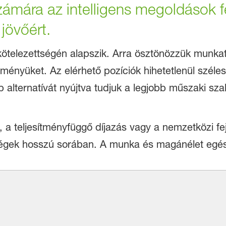
zámára az intelligens megoldások f
jövőért.
ötelezettségén alapszik. Arra ösztönözzük munkat
tményüket. Az elérhető pozíciók hihetetlenül széles 
b alternatívát nyújtva tudjuk a legjobb műszaki 
, a teljesítményfüggő díjazás vagy a nemzetközi f
ségek hosszú sorában. A munka és magánélet egés