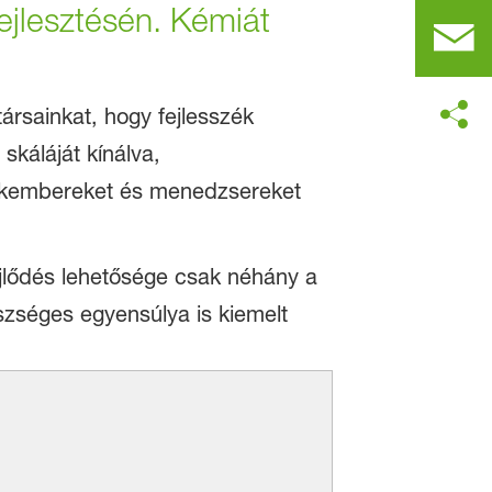
ejlesztésén. Kémiát
ársainkat, hogy fejlesszék
skáláját kínálva,
szakembereket és menedzsereket
ejlődés lehetősége csak néhány a
zséges egyensúlya is kiemelt