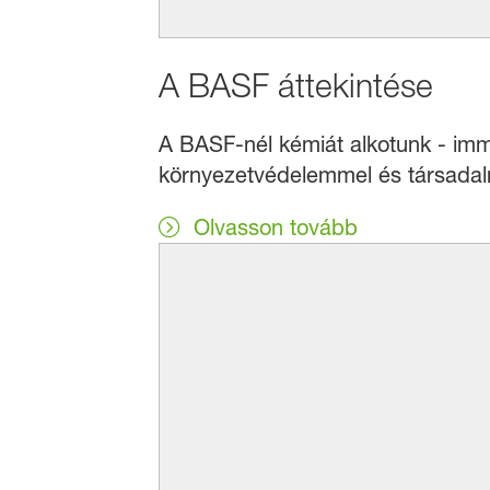
A BASF áttekintése
A BASF-nél kémiát alkotunk - immá
környezetvédelemmel és társadalmi
Olvasson tovább