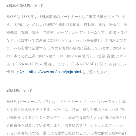
■日本のBASFについて
BASF は 1888 年より日本市場のパートナーとして事業活動を行っていま
す。国内にも生産および研究開 発拠点を構え、自動車、建設、医薬品・医
療機器、電機・電子、包装材、パーソナルケア・ホームケア、農 業・食品
など、ほぼすべての産業に製品とソリューションを提供し、国内およびグ
ローバル市場で活躍する 日本のお客様の成功に貢献しています。2024 年
の日本での売上高は約 15 億ユーロ（約 2,434 億円）、 従 業 員 数 は 897
人 （ 2024 年 12 月 末 現 在 ） で す 。 日 本 の BASF に 関 す る 詳 し い
情 報 は
https://www.basf.com/jp/ja.html
をご覧ください。
■
BASF
について
BASF（ビーエーエスエフ）は、ドイツ ルートヴィッヒスハーフェンに本
社を置く総合化学会社です。私たちは、持続可能な将来のために化学でい
い関係をつくることを企業目的とし、経済的な成功とともに環境保護と社
会的責任を追及しています。また、お客様のグリーントランスフォーメー
ションを可能にする、選ばれる化学会社になるという意欲的な目標を掲げ