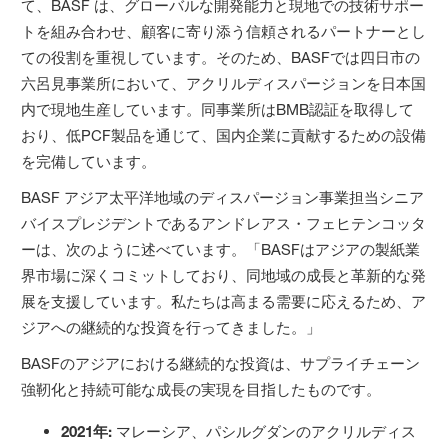
て、BASF は、グローバルな開発能力と現地での技術サポー
トを組み合わせ、顧客に寄り添う信頼されるパートナーとし
ての役割を重視しています。そのため、BASFでは四日市の
六呂見事業所において、アクリルディスパージョンを日本国
内で現地生産しています。同事業所はBMB認証を取得して
おり、低PCF製品を通じて、国内企業に貢献するための設備
を完備しています。
BASF アジア太平洋地域のディスパージョン事業担当シニア
バイスプレジデントであるアンドレアス・フェヒテンコッタ
ーは、次のように述べています。「BASFはアジアの製紙業
界市場に深くコミットしており、同地域の成長と革新的な発
展を支援しています。私たちは高まる需要に応えるため、ア
ジアへの継続的な投資を行ってきました。」
BASFのアジアにおける継続的な投資は、サプライチェーン
強靭化と持続可能な成長の実現を目指したものです。
2021
年
:
マレーシア、パシルグダンのアクリルディス