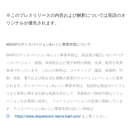
※このプレスリリースの内容および解釈については英語のオ
リジナルが優先されます。
■
BASF
のディスパージョン
&
レジン事業本部について
BASFのディスパージョン&レジン事業本部は、高品質の幅広いポリマーデ
ィスパージョン、樹脂、添加剤および電子材料の開発、生産、販売を世界
各地で行っています。これらの材料は、コーティング、建設、接着剤、印
刷・包装、電子および紙を含む複数の産業のフォーミュレーションに使用
されます。ディスパージョン&レジン事業本部は、包括的な製品ポートフォ
リオと業界に関する広範な知識を生かして、革新的かつ持続可能なソリュ
ーションをお客様に提供し、フォーミュレーションの促進に貢献していま
す。ディスパージョン&レジン事業本部の詳しい情報は
https://www.dispersions-resins.basf.com/
をご覧ください。