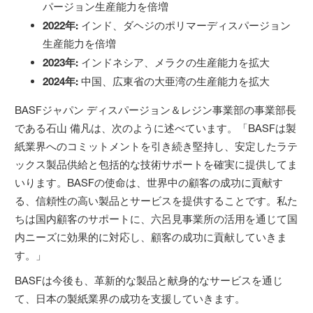
パージョン生産能力を倍増
2022
年
:
インド、ダヘジのポリマーディスパージョン
生産能力を倍増
2023
年
:
インドネシア、メラクの生産能力を拡大
2024
年
:
中国、広東省の大亜湾の生産能力を拡大
BASFジャパン ディスパージョン＆レジン事業部の事業部長
である石山 備凡は、次のように述べています。「BASFは製
紙業界へのコミットメントを引き続き堅持し、安定したラテ
ックス製品供給と包括的な技術サポートを確実に提供してま
いります。BASFの使命は、世界中の顧客の成功に貢献す
る、信頼性の高い製品とサービスを提供することです。私た
ちは国内顧客のサポートに、六呂見事業所の活用を通じて国
内ニーズに効果的に対応し、顧客の成功に貢献していきま
す。」
BASFは今後も、革新的な製品と献身的なサービスを通じ
て、日本の製紙業界の成功を支援していきます。