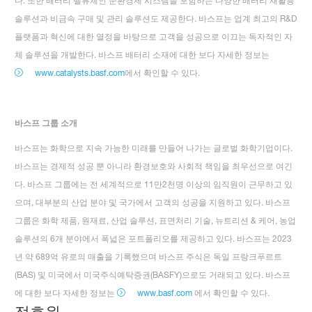
다. 또한 배터리 밸류체인 순환경제 시스템을 포함하는 다양한 배터리 재활용
솔루션과 비금속 구매 및 관리 솔루션도 제공한다. 바스프는 업계 최고의 R&D
플랫폼과 혁신에 대한 열정을 바탕으로 고객을 성공으로 이끄는 독자적인 자
체 솔루션을 개발한다. 바스프 배터리 소재에 대한 보다 자세한 정보는
www.catalysts.basf.com
에서 확인할 수 있다.
바스프 그룹 소개
바스프는 화학으로 지속 가능한 미래를 만들어 나가는 글로벌 화학기업이다.
바스프는 경제적 성공 뿐 아니라 환경보호와 사회적 책임을 최우선으로 여긴
다. 바스프 그룹에는 전 세계적으로 11만2천명 이상의 임직원이 근무하고 있
으며, 대부분의 산업 분야 및 국가에서 고객의 성공을 지원하고 있다. 바스프
그룹은 화학 제품, 원재료, 산업 솔루션, 표면처리 기술, 뉴트리션 & 케어, 농업
솔루션의 6개 분야에서 폭넓은 포트폴리오를 제공하고 있다. 바스프는 2023
년 약 689억 유로의 매출을 기록했으며 바스프 주식은 독일 프랑크푸르트
(BAS) 및 미국에서 미국주식예탁증권(BASFY)으로도 거래되고 있다. 바스프
에 대한 보다 자세한 정보는
www.basf.com
에서 확인할 수 있다.
정호원