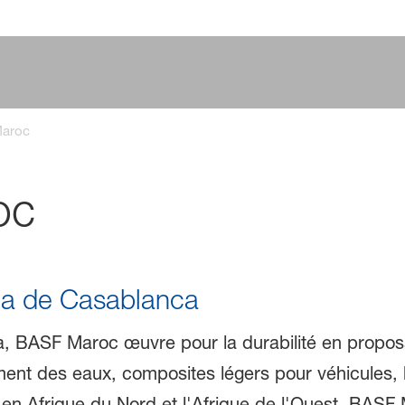
aroc
oc
ina de Casablanca
a, BASF Maroc œuvre pour la durabilité en propos
ement des eaux, composites légers pour véhicules
F en Afrique du Nord et l'Afrique de l'Ouest, BAS