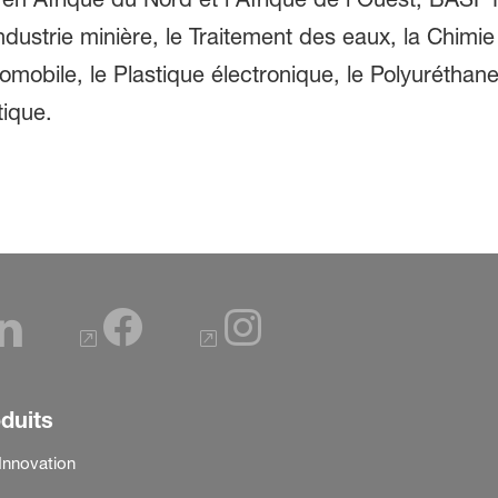
'Industrie minière, le Traitement des eaux, la Chimie
tomobile, le Plastique électronique, le Polyuréthan
tique.
duits
Innovation