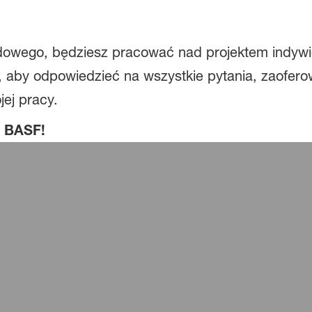
dowego, będziesz pracować nad projektem indywid
e, aby odpowiedzieć na wszystkie pytania, zaofero
jej pracy.
w BASF!