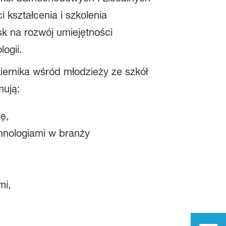
 kształcenia i szkolenia
sk na rozwój umiejętności
ogii.
ernika wśród młodzieży ze szkół
mują:
ię,
hnologiami w branży
mi,