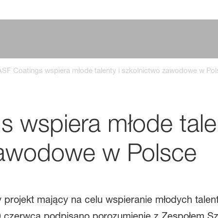
SF Coatings wspiera młode talenty i szkolnictwo zawodowe w Pol
 wspiera młode talen
zawodowe w Polsce
y projekt mający na celu wspieranie młodych tale
 czerwca podpisano porozumienie z Zespołem Sz