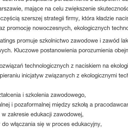
rszawie, mające na celu zwiększenie skuteczności
ęścią szerszej strategii firmy, która kładzie naci
az promocję nowoczesnych, ekologicznych technol
atings promuje szkolnictwo zawodowe i zawód laki
wych. Kluczowe postanowienia porozumienia obej
związań technologicznych z naciskiem na ekolog
ieraniu inicjatyw związanych z ekologicznymi tec
ztałcenia i szkolenia zawodowego,
lnej i pozaformalnej między szkołą a pracodawca
 w zakresie edukacji zawodowej,
do włączania się w proces edukacyjny,