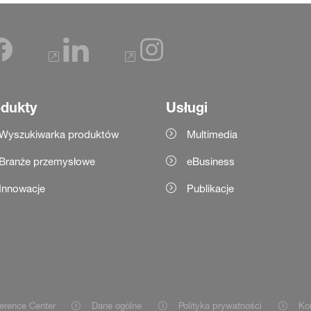
dukty
Usługi
Wyszukiwarka produktów
Multimedia
Branże przemysłowe
eBusiness
Innowacje
Publikacje
erence Center
Dane ogólne
Polityka prywatności
Ko