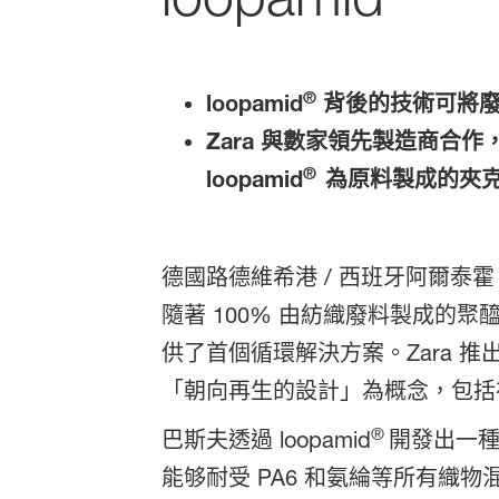
®
loopamid
背後的技術可將廢
Zara 與數家領先製造商合作，將
®
loopamid
為原料製成的夾
德國路德維希港 / 西班牙阿爾泰霍
隨著 100% 由紡織廢料製成的聚醯胺 6
供了首個循環解決方案。Zara 推出了一
「朝向再生的設計」為概念，包括布料
®
巴斯夫透過 loopamid
開發出一種
能够耐受 PA6 和氨綸等所有