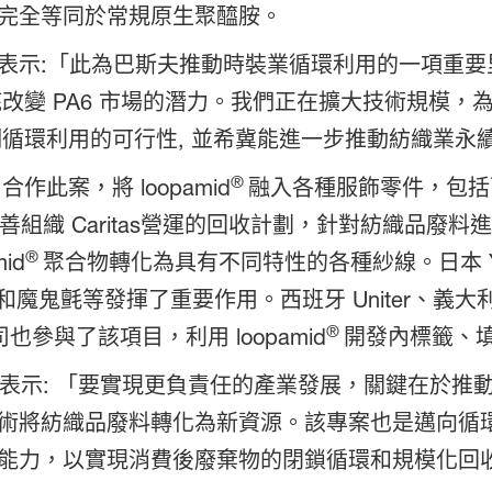
完全等同於常規原生聚醯胺。
表示:「此為巴斯夫推動時裝業循環利用的一項重要
改變 PA6 市場的潛力。我們正在擴大技術規模，
，證明循環利用的可行性, 並希冀能進一步推動紡織業
®
合作此案，將 loopamid
融入各種服飾零件，包括
慈善組織 Caritas營運的回收計劃，針對紡織品
®
id
聚合物轉化為具有不同特性的各種紗線。日本 YKK
氈等發揮了重要作用。西班牙 Uniter、義大利 Tessi
®
 等公司也參與了該項目，利用 loopamid
開發內標籤、
r Losada 表示: 「要實現更負責任的產業發展，關
術將紡織品廢料轉化為新資源。該專案也是邁向循
能力，以實現消費後廢棄物的閉鎖循環和規模化回