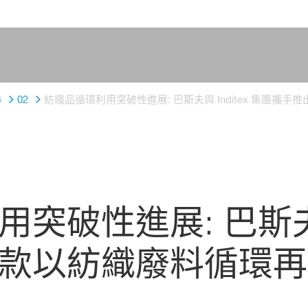
4
02
紡織品循環利用突破性進展: 巴斯夫與 Inditex 集團攜手
破性進展: 巴斯夫與 I
款以紡織廢料循環再