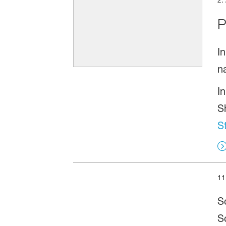
P
I
n
I
S
St
11
S
S