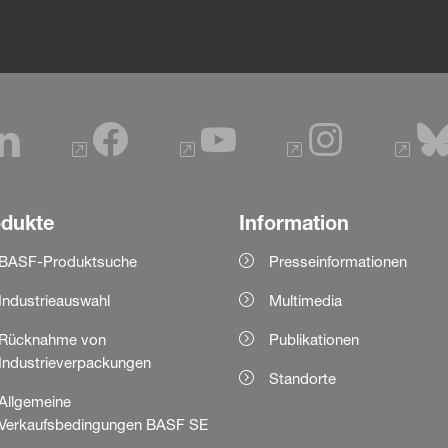
odukte
Information
BASF-Produktsuche
Presseinformationen
Industrieauswahl
Multimedia
Rücknahme von
Publikationen
Industrieverpackungen
Standorte
Allgemeine
Verkaufsbedingungen BASF SE