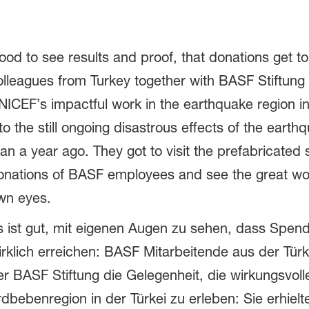
ood to see results and proof, that donations get t
olleagues from Turkey together with BASF Stiftung 
NICEF’s impactful work in the earthquake region in
nto the still ongoing disastrous effects of the eart
han a year ago. They got to visit the prefabricated
onations of BASF employees and see the great wor
wn eyes.
s ist gut, mit eigenen Augen zu sehen, dass Spen
irklich erreichen: BASF Mitarbeitende aus der Tü
er BASF Stiftung die Gelegenheit, die wirkungsvoll
rdbebenregion in der Türkei zu erleben: Sie erhielt