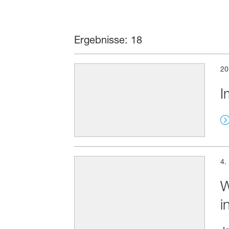
Ergebnisse: 18
20
I
4.
W
i