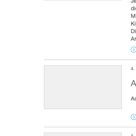
Je
di
Me
Ki
Di
A
4.
A
A
2.