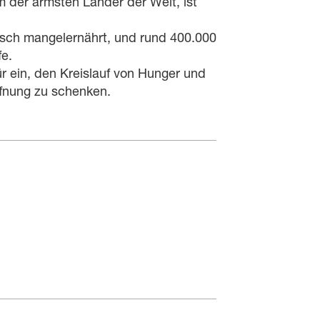
m der ärmsten Länder der Welt, ist
onisch mangelernährt, und rund 400.000
fe.
r ein, den Kreislauf von Hunger und
fnung zu schenken.