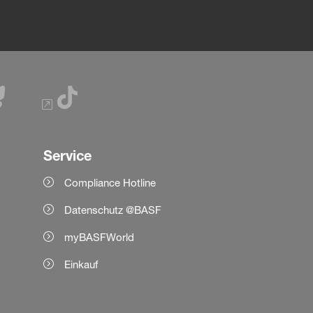
Service
Compliance Hotline
Datenschutz @BASF
myBASFWorld
Einkauf