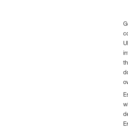
G
c
U
i
t
d
o
E
w
d
E