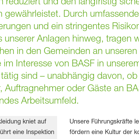
h reduziert und den langfristig sic
n gewährleistet. Durch umfassende
serungen und ein stringentes Risi
 unserer Anlagen hinweg, tragen w
en in den Gemeinden an unseren 
ie im Interesse von BASF in unsere
tätig sind – unabhängig davon, o
ter, Auftragnehmer oder Gäste an B
undes Arbeitsumfeld.
Unsere Führungskräfte l
fördern eine Kultur der k