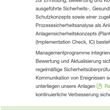
zur Ermittlung, Bewertung und Kon
ausgeführte Sicherheits-, Gesun
Schutzkonzepts sowie einer zuge
Prozesssicherheitsanalyse als An
Anlagensicherheitskonzepts (Pla
(Implementation Check, IC) besteh
Managementprogramme integrieren 
Bewertung und Aktualisierung sic
regelmäßige Sicherheitsüberprü
Kommunikation von Ereignissen so
unterliegen unsere Anlagen
Re
kontinuierliche Verbesserung siche