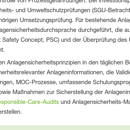
trolle von Prozessgefährdungen. Bei Investitions
dheits- und Umweltschutzprüfungen (SGU-Betracht
hörigen Umsetzungsprüfung. Für bestehende Anla
lagensicherheitsdurchsprache durchgeführt, die au
nt Safety Concept, PSC) und der Überprüfung de
t.
Anlagensicherheitsprinzipien in den täglichen B
herheitsrelevanter Anlageninformationen, die Vali
fungen, MOC‑Prozesse, umfassende Schulungspro
wie Maßnahmen zur Sicherstellung der Anlagenint
sponsible‑Care‑Audits
und Anlagensicherheits‑Ma
rstellen.