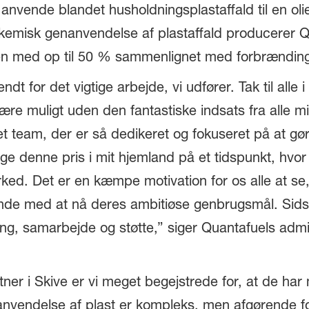
t anvende blandet husholdningsplastaffald til en oli
 kemisk genanvendelse af plastaffald producerer Qu
en med op til 50 % sammenlignet med forbrænding
ndt for det vigtige arbejde, vi udfører. Tak til all
være muligt uden den fantastiske indsats fra alle m
 et team, der er så dedikeret og fokuseret på at gø
ge denne pris i mit hjemland på et tidspunkt, hvor
ked. Det er en kæmpe motivation for os alle at se,
e med at nå deres ambitiøse genbrugsmål. Sidst,
ing, samarbejde og støtte,” siger Quantafuels admi
ner i Skive er vi meget begejstrede for, at de har
 genanvendelse af plast er kompleks, men afgørende