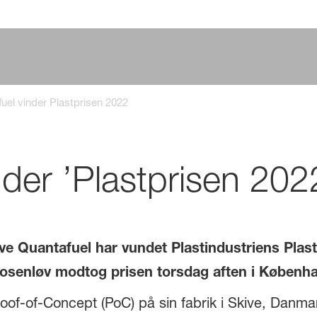
uel vinder Plastprisen 2022
nder ’Plastprisen 202
ive Quantafuel har vundet Plastindustriens Plas
Rosenløv modtog prisen torsdag aften i Københa
oof-of-Concept (PoC) på sin fabrik i Skive, Danmark