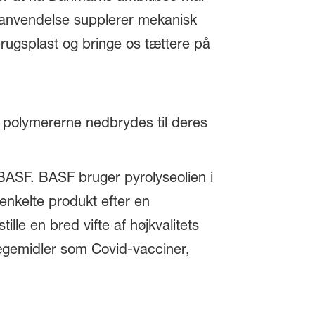
enanvendelse supplerer mekanisk
ugsplast og bringe os tættere på
da polymererne nedbrydes til deres
l BASF. BASF bruger pyrolyseolien i
 enkelte produkt efter en
lle en bred vifte af højkvalitets
lægemidler som Covid-vacciner,