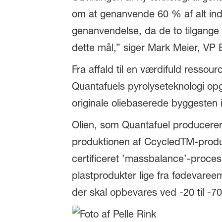
om at genanvende 60 % af alt ind
genanvendelse, da de to tilgang
dette mål,” siger Mark Meier, VP 
Fra affald til en værdifuld ressour
Quantafuels pyrolyseteknologi opgr
originale oliebaserede byggesten 
Olien, som Quantafuel producerer, 
produktionen af ​​CcycledTM-produk
certificeret ’massbalance’-proces.
plastprodukter lige fra fødevare
der skal opbevares ved -20 til -7