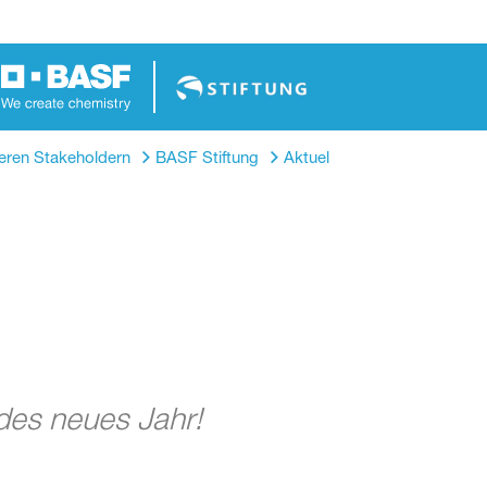
eren Stakeholdern
BASF Stiftung
Aktuelles
SeasonsGreeti
des neues Jahr!