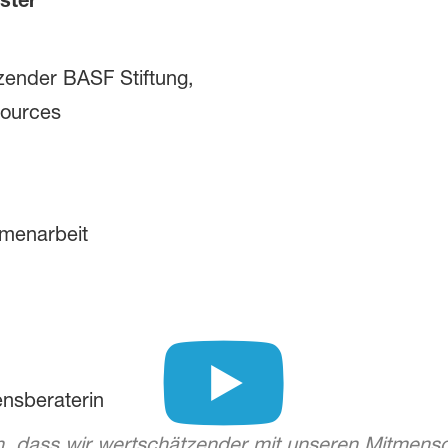
zender BASF Stiftung,
sources
mmenarbeit
nsberaterin
n, dass wir wertschätzender mit unseren Mitmensc