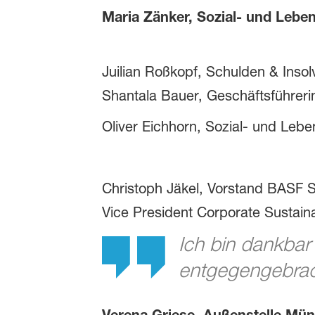
Maria Zänker, Sozial- und Lebe
Juilian Roßkopf, Schulden & Inso
Shantala Bauer, Geschäftsführeri
Oliver Eichhorn, Sozial- und Lebe
Christoph Jäkel, Vorstand BASF St
Vice President Corporate Sustainab
Ich bin dankbar 
entgegengebrac
Verena Griese, Außenstelle Mün