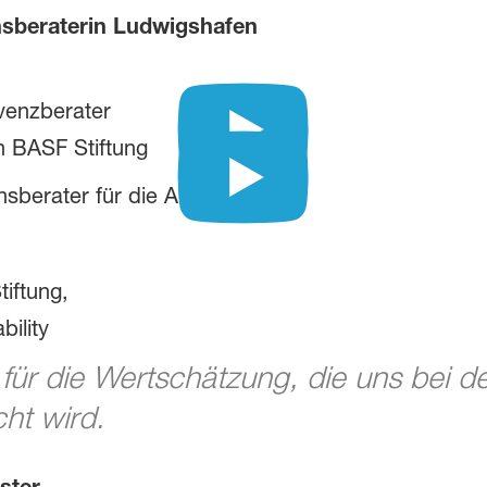
nsberaterin Ludwigshafen
lvenzberater
n BASF Stiftung
nsberater für die Ausbilung
iftung,
ility
für die Wertschätzung, die uns bei de
ht wird.
ster