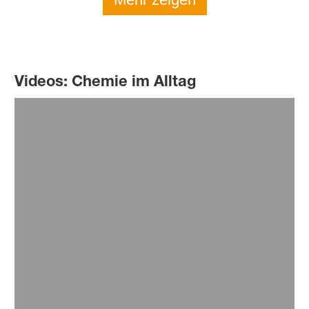
SUBSTANCE
Hören Sie unseren Podcast
Videos: Chemie im Alltag
Was Laufschuhe federn lässt?
Was Fahrradschläuche robuster macht?
Was Skateboards poppen lässt?