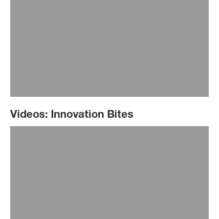
Wie man von alten Reifen zu neuer Sportkleidung
kommt?
Videos: Innovation Bites
Video anschauen